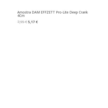
Amostra DAM EFFZETT Pro-Lite Deep Crank
4Cm
O
O
7,95
€
5,17
€
preço
preço
original
atual
era:
é:
7,95 €.
5,17 €.