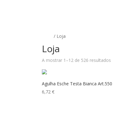
INÍCIO
LOJA
SOBRE NÓS
CONTACTA
Início
/ Loja
Loja
A mostrar 1–12 de 526 resultados
Agulha Esche Testa Bianca Art.550
6,72
€