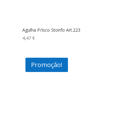
Agulha P/Isco Stonfo Art.223
4,47
€
Promoção!