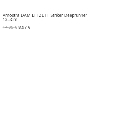
Amostra DAM EFFZETT Striker Deeprunner
13.5Cm
O
O
14,95
€
8,97
€
preço
preço
original
atual
era:
é:
14,95 €.
8,97 €.