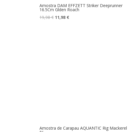
Amostra DAM EFFZETT Striker Deeprunner
16.5Cm Glden Roach
O
O
19,98
€
11,98
€
preço
preço
original
atual
era:
é:
19,98 €.
11,98 €.
Amostra de Carapau AQUANTIC Rig Mackerel