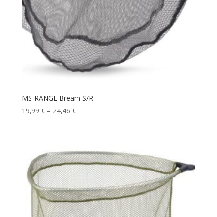
MS-RANGE Bream S/R
Price
19,99
€
–
24,46
€
range:
19,99 €
through
24,46 €