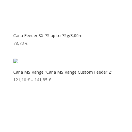
Cana Feeder SX-75 up to 75g/3,00m
78,73
€
Cana MS Range “Cana MS Range Custom Feeder 2”
Price
121,10
€
–
141,85
€
range:
121,10 €
through
141,85 €