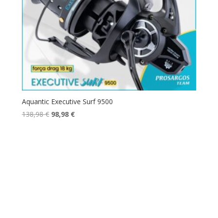
Aquantic Executive Surf 9500
O
O
138,98
€
98,98
€
preço
preço
original
atual
era:
é:
138,98 €.
98,98 €.