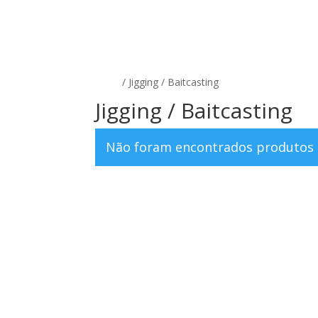
INÍCIO
LOJA
SOBRE NÓS
CONTACTA
Início
/ Jigging / Baitcasting
Jigging / Baitcasting
Não foram encontrados produtos 