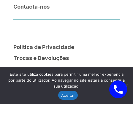
Contacta-nos
Política de Privacidade
Trocas e Devoluções
Política de Cookies
Este site utiliza cookies para permitir uma melhor experiência
Livro de Reclamações
por parte do utilizador. Ao navegar no site estará a consentir a
sua utilização.
Aceitar
Quinta do Rego, Lote 13, 2120-064 Salvaterra de
Magos