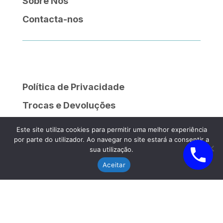
Sobre Nós
Contacta-nos
Política de Privacidade
Trocas e Devoluções
Política de Cookies
Este site utiliza cookies para permitir uma melhor experiência
por parte do utilizador. Ao navegar no site estará a consentir a
Livro de Reclamações
sua utilização.
Aceitar
Quinta do Rego, Lote 13, 2120-064 Salvaterra de