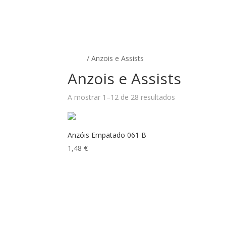
INÍCIO
LOJA
SOBRE NÓS
CONTACTA
Início
/ Anzois e Assists
Anzois e Assists
A mostrar 1–12 de 28 resultados
Anzóis Empatado 061 B
1,48
€