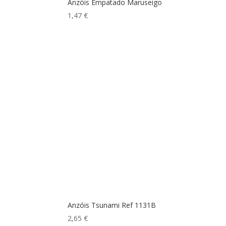
Anzóis Empatado Maruseigo
1,47
€
Anzóis Tsunami Ref 1131B
2,65
€