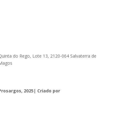
Quinta do Rego, Lote 13, 2120-064 Salvaterra de
Magos
geral@prosargosteam.com
Prosargos, 2025| Criado por
Diogo Couto