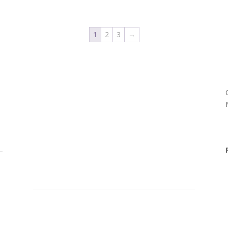
1
2
3
→
Política de Privacidade
Trocas e Devoluções
Política de Cookies
Livro de Reclamações