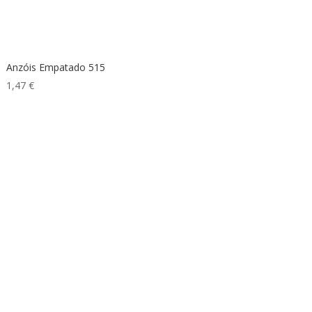
Anzóis Empatado 515
1,47
€