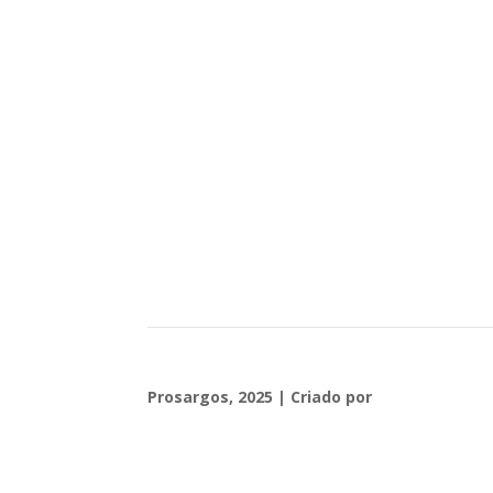
Loja
Sobre Nós
Contacta-nos
Prosargos, 2025 | Criado por
Diogo Couto