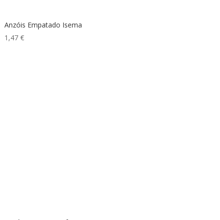
Anzóis Empatado Isema
1,47
€