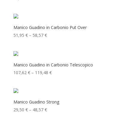
Manico Guadino in Carbonio Put Over
Price
51,95
€
–
58,57
€
range:
51,95 €
through
58,57 €
Manico Guadino in Carbonio Telescopico
Price
107,62
€
–
119,48
€
range:
107,62 €
through
119,48 €
Manico Guadino Strong
Price
29,50
€
–
48,57
€
range:
29,50 €
through