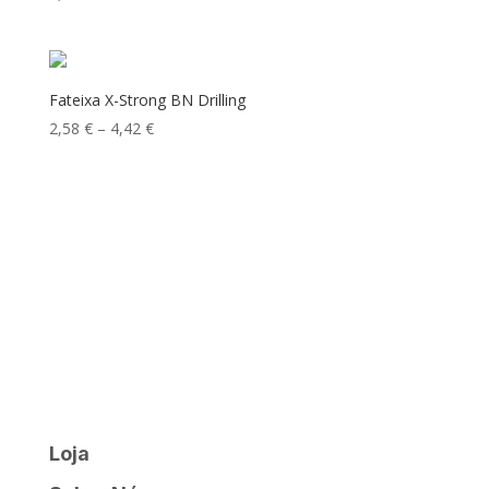
Fateixa X-Strong BN Drilling
Price
2,58
€
–
4,42
€
range:
2,58 €
through
4,42 €
Loja