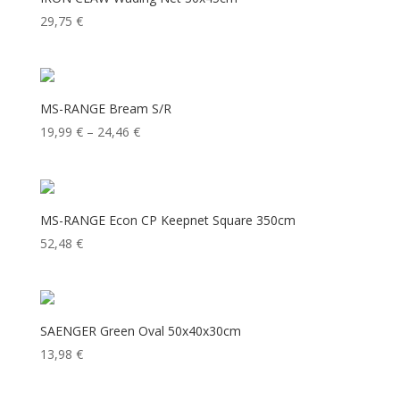
29,75
€
MS-RANGE Bream S/R
Price
19,99
€
–
24,46
€
range:
19,99 €
through
24,46 €
MS-RANGE Econ CP Keepnet Square 350cm
52,48
€
SAENGER Green Oval 50x40x30cm
13,98
€