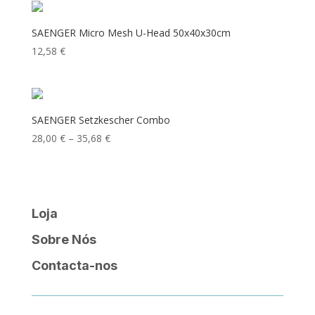
SAENGER Micro Mesh U-Head 50x40x30cm
12,58
€
SAENGER Setzkescher Combo
Price
28,00
€
–
35,68
€
range:
28,00 €
through
35,68 €
Loja
Sobre Nós
Contacta-nos