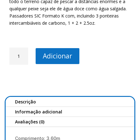
todo o terreno capaz de pescar a distâncias enormes e a
qualquer peixe seja ele de água doce como água salgada.
Passadores SIC Formato K com, incluindo 3 ponteiras
intercambiáveis ​​de carbono, 1 + 2 + 2.5oz.
Quantidade
Adicionar
de
MS
Range
BL-
X
Feeder
M
Descrição
330
Informação adicional
Avaliações (0)
Comprimento: 3,60m