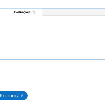
X
Feeder
Avaliações (0)
380cm
Promoção!