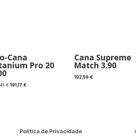
ro-Cana
Cana Supreme
tanium Pro 20
Match 3.90
00
192,59
€
O
O
,41
€
191,17
€
preço
preço
original
atual
era:
é:
212,41 €.
191,17 €.
Política de Privacidade