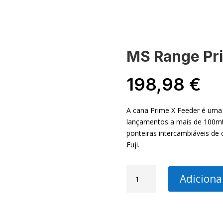
-NOS
MINHA CONTA
MS Range Pr
198,98
€
A cana Prime X Feeder é uma
lançamentos a mais de 100mt
ponteiras intercambiáveis ​​de
Fuji.
Quantidade
Adiciona
de
MS
Range
Prime-