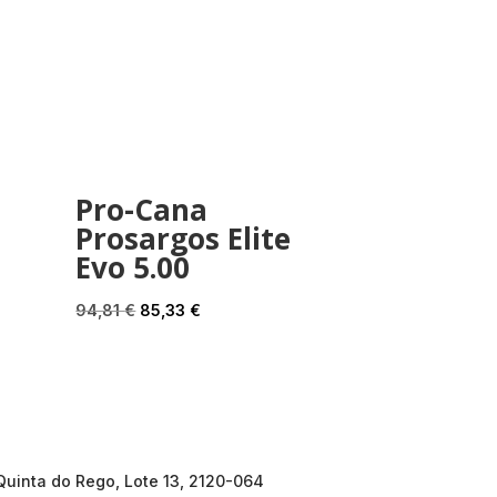
Pro-Cana
Prosargos Elite
Evo 5.00
O
O
94,81
€
85,33
€
preço
preço
original
atual
era:
é:
94,81 €.
85,33 €.
Quinta do Rego, Lote 13, 2120-064