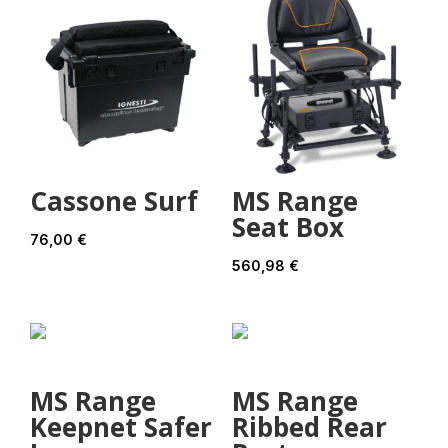
Cassone Surf
MS Range
Seat Box
76,00
€
560,98
€
MS Range
MS Range
Keepnet Safer
Ribbed Rear