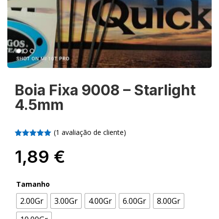
Boia Fixa 9008 – Starlight
4.5mm
(
1
avaliação de cliente)
Classifica
do com
1,89
€
5.00
em 5
com base
em
classifica
Tamanho
ção de
cliente
2.00Gr
3.00Gr
4.00Gr
6.00Gr
8.00Gr