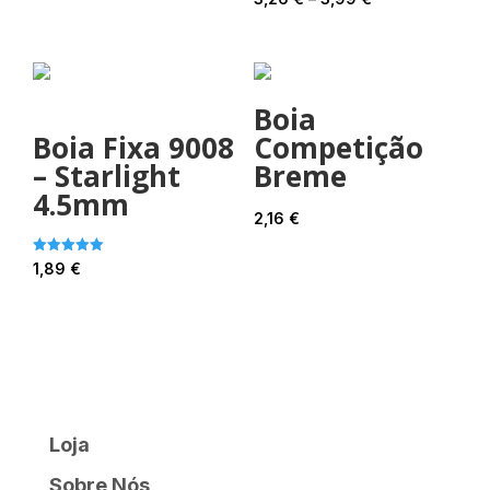
range:
3,26 €
through
Boia
3,99 €
Boia Fixa 9008
Competição
– Starlight
Breme
4.5mm
2,16
€
Avaliação
1,89
€
5.00
de 5
Loja
Sobre Nós