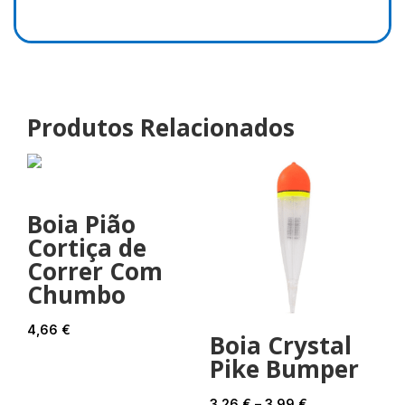
Produtos Relacionados
Boia Pião
Cortiça de
Correr Com
Chumbo
4,66
€
Boia Crystal
Pike Bumper
Price
3,26
€
–
3,99
€