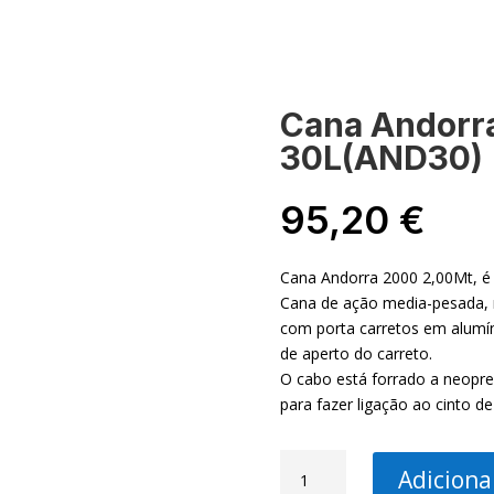
-NOS
MINHA CONTA
Cana Andorr
30L(AND30)
95,20
€
Cana Andorra 2000 2,00Mt, é 
Cana de ação media-pesada,
com porta carretos em alumí
de aperto do carreto.
O cabo está forrado a neopr
para fazer ligação ao cinto de
Quantidade
Adiciona
de