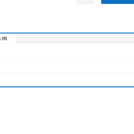
Cana
Andorra
2000
2,00Mt
30L(AND30)
 (0)