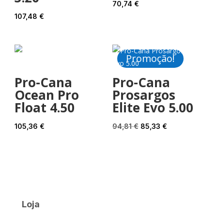
70,74
€
107,48
€
Promoção!
Pro-Cana
Pro-Cana
Ocean Pro
Prosargos
Float 4.50
Elite Evo 5.00
O
O
105,36
€
94,81
€
85,33
€
preço
preço
original
atual
era:
é:
94,81 €.
85,33 €.
Loja