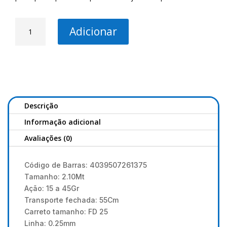
Quantidade
Adicionar
de
Conjunto
Cana
e
Carreto
com
fio
Descrição
NewComer
Informação adicional
Avaliações (0)
Código de Barras: 4039507261375
Tamanho: 2.10Mt
Ação: 15 a 45Gr
Transporte fechada: 55Cm
Carreto tamanho: FD 25
Linha: 0.25mm