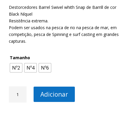
Destorcedores Barrel Swivel whith Snap de Barrill de cor
Black Níquel
Resistência extrema.
Podem ser usados na pesca de rio na pesca de mar, em
competição, pesca de Spinning e surf casting em grandes
capturas.
Tamanho
Nº2
Nº4
Nº6
Quantidade
Adicionar
de
Cross
Lock
Wirbel