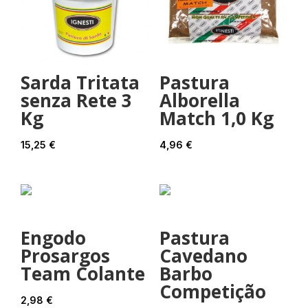
Sarda Tritata
Pastura
senza Rete 3
Alborella
Kg
Match 1,0 Kg
15,25
€
4,96
€
Engodo
Pastura
Prosargos
Cavedano
Team Colante
Barbo
Competição
2,98
€