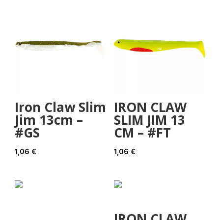
Iron Claw Slim
IRON CLAW
Jim 13cm –
SLIM JIM 13
#GS
CM – #FT
1,06
€
1,06
€
IRON CLAW