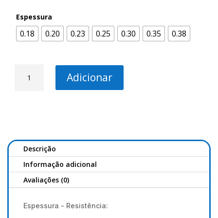
Espessura
0.18
0.20
0.23
0.25
0.30
0.35
0.38
Quantidade
Adicionar
de
Fio
Multifibras
Allround
4X
Braid
200Mt
Descrição
Informação adicional
Avaliações (0)
Espessura - Resistência: