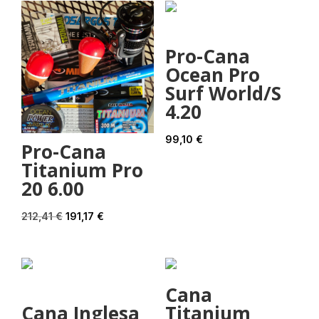
Promoção!
Pro-Cana
Ocean Pro
Surf World/S
4.20
99,10
€
Pro-Cana
Titanium Pro
20 6.00
O
O
212,41
€
191,17
€
preço
preço
original
atual
era:
é:
Cana
212,41 €.
191,17 €.
Cana Inglesa
Titanium