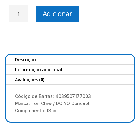
Quantidade
Adicionar
de
IRON
CLAW
SLIM
JIM
13
CM
Descrição
-
Informação adicional
#OB
Avaliações (0)
Código de Barras: 4039507177003
Marca: Iron Claw / DOIYO Concept
Comprimento: 13cm