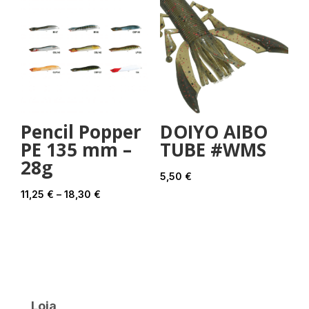
Pencil Popper
DOIYO AIBO
PE 135 mm –
TUBE #WMS
28g
5,50
€
Price
11,25
€
–
18,30
€
range:
11,25 €
through
18,30 €
Loja