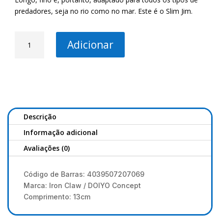
predadores, seja no rio como no mar. Este é o Slim Jim.
Quantidade
Adicionar
de
IRON
CLAW
SLIM
JIM
13
CM
Descrição
-
Informação adicional
#PI
Avaliações (0)
Código de Barras: 4039507207069
Marca: Iron Claw / DOIYO Concept
Comprimento: 13cm