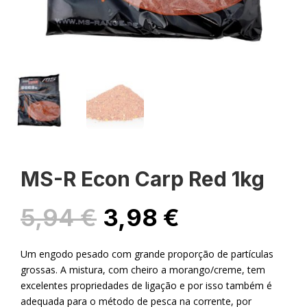
MS-R Econ Carp Red 1kg
O
O
5,94
€
3,98
€
preço
preço
original
atual
Um engodo pesado com grande proporção de partículas
era:
é:
grossas. A mistura, com cheiro a morango/creme, tem
5,94 €.
3,98 €.
excelentes propriedades de ligação e por isso também é
adequada para o método de pesca na corrente, por