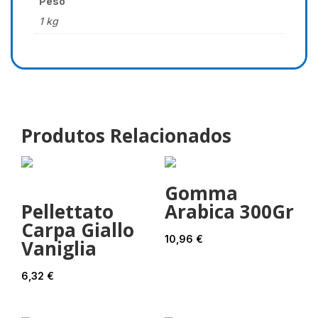
Peso
1 kg
Produtos Relacionados
Gomma
Pellettato
Arabica 300Gr
Carpa Giallo
10,96
€
Vaniglia
6,32
€