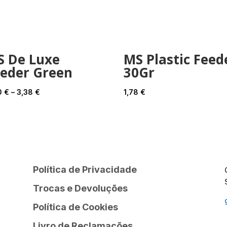
S De Luxe
MS Plastic Feed
eeder Green
30Gr
Price
0
€
–
3,38
€
1,78
€
range:
2,40 €
through
3,38 €
Política de Privacidade
Trocas e Devoluções
Política de Cookies
Livro de Reclamações