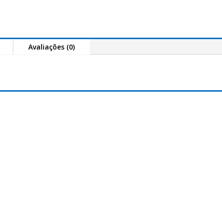
Range
Distance
Feeder
brown
Avaliações (0)