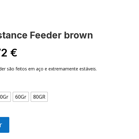
stance Feeder brown
Price
72
€
range:
2,40 €
der são feitos em aço e extremamente estáveis.
through
3,72 €
0Gr
60Gr
80GR
r