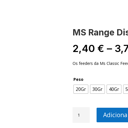
-NOS
MINHA CONTA
MS Range Di
2,40
€
–
3,
Os feeders da Ms Classic Fee
Peso
20Gr
30Gr
40Gr
5
Quantidade
Adiciona
de
MS