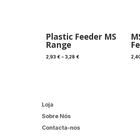
Plastic Feeder MS
M
Range
F
Price
2,93
€
–
3,28
€
2,4
range:
2,93 €
through
3,28 €
Loja
Sobre Nós
Contacta-nos