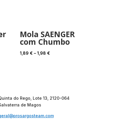
er
Mola SAENGER
com Chumbo
Price
1,89
€
–
1,98
€
range:
1,89 €
through
1,98 €
Quinta do Rego, Lote 13, 2120-064
Salvaterra de Magos
geral@prosargosteam.com