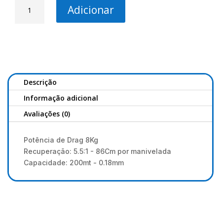
Quantidade
Adicionar
de
MS
Range
Pro
Feeder
II
4000FD
Descrição
Informação adicional
Avaliações (0)
Potência de Drag 8Kg
Recuperação: 5.5:1 - 86Cm por manivelada
Capacidade: 200mt - 0.18mm