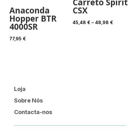
Carreto Spirit
Anaconda
CSX
Hopper BTR
Price
45,48
€
–
48,98
€
4000SR
range:
45,48 €
77,95
€
through
48,98 €
Loja
Sobre Nós
Contacta-nos