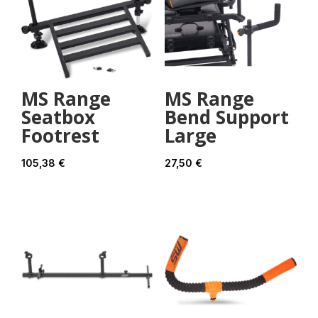
MS Range
MS Range
Seatbox
Bend Support
Footrest
Large
105,38
€
27,50
€