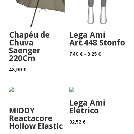
Chapéu de
Lega Ami
Chuva
Art.448 Stonfo
Saenger
Price
7,40
€
–
8,25
€
220Cm
range:
7,40 €
48,99
€
through
8,25 €
Lega Ami
MIDDY
Elétrico
Reactacore
32,52
€
Hollow Elastic