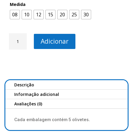
Medida
08
10
12
15
20
25
30
Quantidade
Adicionar
de
Piombo
Sgombro
Descrição
Informação adicional
Avaliações (0)
Cada embalagem contém 5 olivetes.