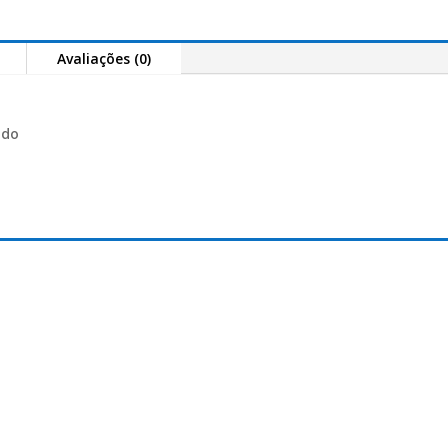
Pro
Surf
Avaliações (0)
World/S
4.20
ado