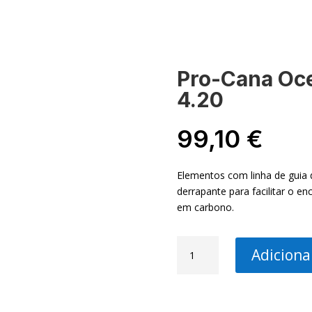
-NOS
MINHA CONTA
Pro-Cana Oce
4.20
99,10
€
Elementos com linha de guia 
derrapante para facilitar o e
em carbono.
Quantidade
Adiciona
de
Pro-
Cana
Ocean