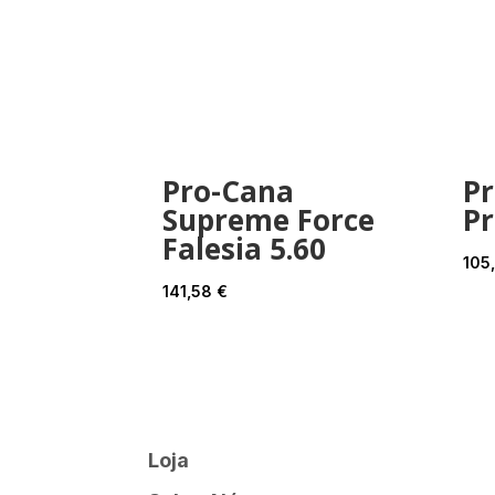
Pro-Cana
P
Supreme Force
Pr
Falesia 5.60
105
141,58
€
Loja