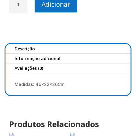
Adicionar
de
SAE-
Tackle
box
3
Descrição
Informação adicional
Avaliações (0)
Medidas: 46x22x26Cm
Produtos Relacionados