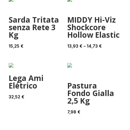
Sarda Tritata
MIDDY Hi-Viz
senza Rete 3
Shockcore
Kg
Hollow Elastic
Price
15,25
€
13,93
€
–
14,73
€
range:
13,93 €
through
Lega Ami
14,73 €
Elétrico
Pastura
Fondo Gialla
32,52
€
2,5 Kg
7,98
€