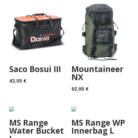
Saco Bosui III
Mountaineer
NX
42,05
€
92,95
€
MS Range
MS Range WP
Water Bucket
Innerbag L