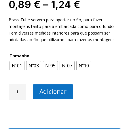
Price
0,89
€
–
1,24
€
range:
0,89 €
Brass Tube servem para apertar no fio, para fazer
through
montagens tanto para a embarcada como para o fundo.
1,24 €
Tem diversas medidas interiores para que possam ser
adotadas ao fio que utilizamos para fazer as montagens.
Tamanho
Nº01
Nº03
Nº05
Nº07
Nº10
Quantidade
Adicionar
de
Brass
Tube