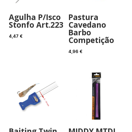
Agulha P/Isco
Pastura
Stonfo Art.223
Cavedano
Barbo
4,47
€
Competição
4,96
€
Baiting Twin
MIDDY MTDI