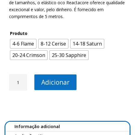
de tamanhos, o elástico oco Reactacore oferece qualidade
excecional e valor, pelo dinheiro. É fornecido em
comprimentos de 5 metros.
Produto
4-6 Flame
8-12 Cerise
14-18 Saturn
20-24 Crimson
25-30 Sapphire
Quantidade
Adicionar
de
MIDDY
Reactacore
Hollow
Elastic
Informação adicional