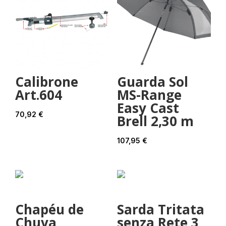
Calibrone
Guarda Sol
Art.604
MS-Range
Easy Cast
70,92
€
Brell 2,30 m
107,95
€
Chapéu de
Sarda Tritata
Chuva
senza Rete 3