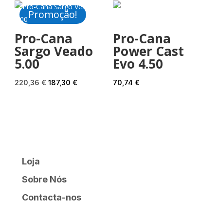
era:
é:
Promoção!
212,41 €.
191,17 €.
Pro-Cana
Pro-Cana
Sargo Veado
Power Cast
5.00
Evo 4.50
O
O
220,36
€
187,30
€
70,74
€
preço
preço
original
atual
era:
é:
220,36 €.
187,30 €.
Loja
Sobre Nós
Contacta-nos