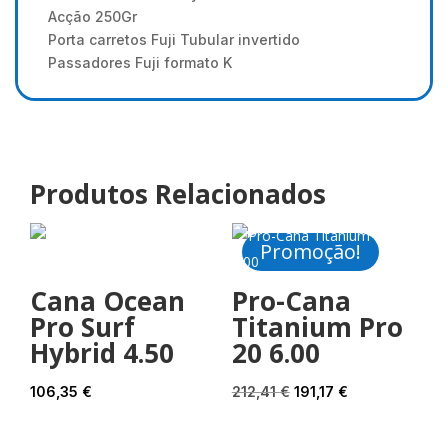
Acção 250Gr
Porta carretos Fuji Tubular invertido
Passadores Fuji formato K
Produtos Relacionados
Promoção!
Cana Ocean
Pro-Cana
Pro Surf
Titanium Pro
Hybrid 4.50
20 6.00
O
O
106,35
€
212,41
€
191,17
€
preço
preço
original
atual