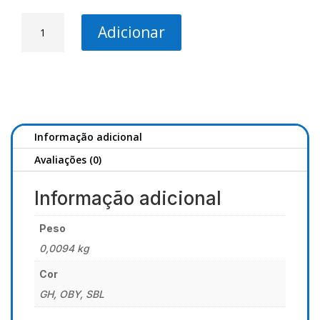
Quantidade
Adicionar
de
DOIYO
Kiho
I
64
Omote
Informação adicional
Avaliações (0)
Informação adicional
Peso
0,0094 kg
Cor
GH, OBY, SBL