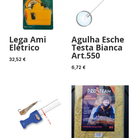
Lega Ami
Agulha Esche
Elétrico
Testa Bianca
Art.550
32,52
€
6,72
€