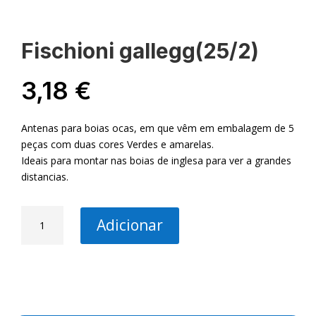
Fischioni gallegg(25/2)
3,18
€
Antenas para boias ocas, em que vêm em embalagem de 5
peças com duas cores Verdes e amarelas.
Ideais para montar nas boias de inglesa para ver a grandes
distancias.
Quantidade
Adicionar
de
Fischioni
gallegg(25/2)