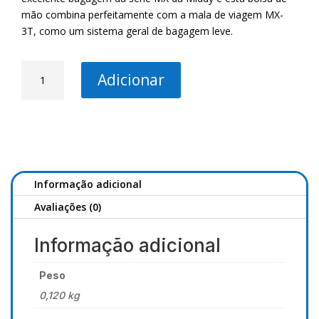
mão combina perfeitamente com a mala de viagem MX-
3T, como um sistema geral de bagagem leve.
Quantidade
Adicionar
de
MIDDY
MX-
Series
40L
Lightweight
Carryall
Informação adicional
Avaliações (0)
Informação adicional
Peso
0,120 kg