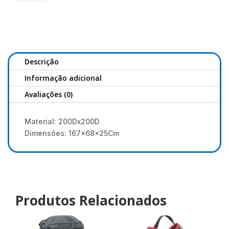
MS
Range
Max
Holdall
5
+
Descrição
1
Informação adicional
LSC
Avaliações (0)
Material: 200Dx200D
Dimensões: 167x68x25Cm
Produtos Relacionados