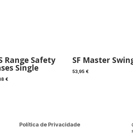
S Range Safety
SF Master Swin
ses Single
53,95
€
88
€
Política de Privacidade