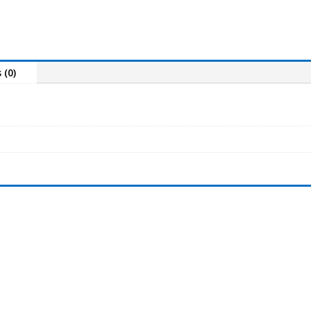
MX-
Series
RC1
Padded
 (0)
Rod
Case