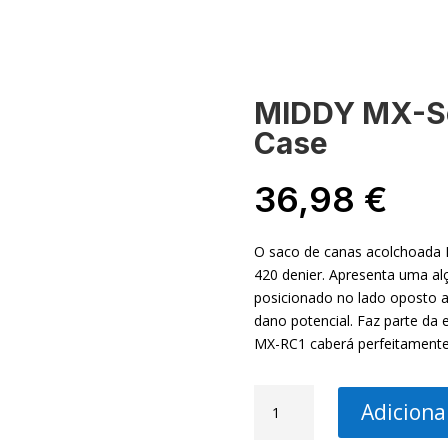
-NOS
MINHA CONTA
MIDDY MX-Se
Case
36,98
€
O saco de canas acolchoada M
420 denier. Apresenta uma al
posicionado no lado oposto a
dano potencial. Faz parte da
MX-RC1 caberá perfeitamente
Quantidade
Adiciona
de
MIDDY