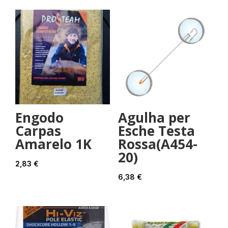
Engodo
Agulha per
Carpas
Esche Testa
Amarelo 1K
Rossa(A454-
20)
2,83
€
6,38
€