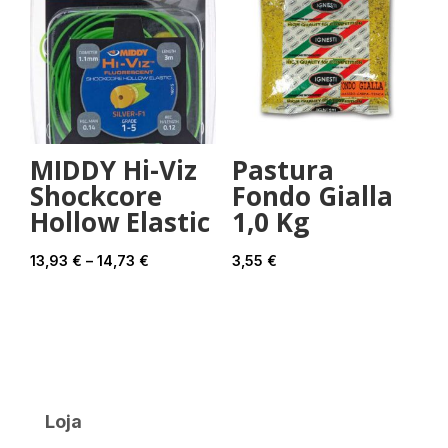
MIDDY Hi-Viz
Pastura
Shockcore
Fondo Gialla
Hollow Elastic
1,0 Kg
Price
13,93
€
–
14,73
€
3,55
€
range:
13,93 €
through
14,73 €
Loja