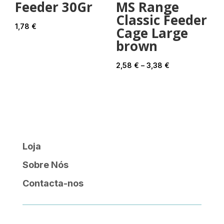
Feeder 30Gr
MS Range
Classic Feeder
1,78
€
Cage Large
brown
Price
2,58
€
–
3,38
€
range:
2,58 €
through
3,38 €
Loja
Sobre Nós
Contacta-nos