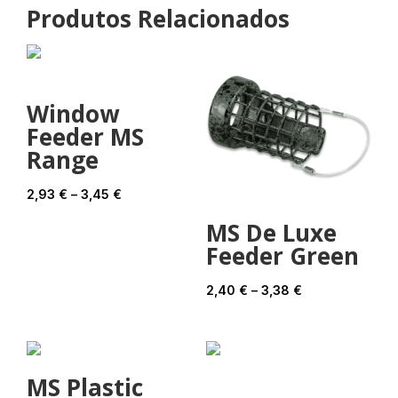
Produtos Relacionados
Window
Feeder MS
Range
Price
2,93
€
–
3,45
€
range:
MS De Luxe
2,93 €
Feeder Green
through
3,45 €
Price
2,40
€
–
3,38
€
range:
2,40 €
through
MS Plastic
3,38 €