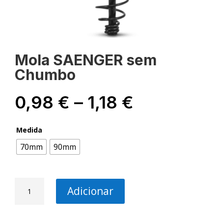
Mola SAENGER sem
Chumbo
Price
0,98
€
–
1,18
€
range:
0,98 €
Medida
through
1,18 €
70mm
90mm
Quantidade
Adicionar
de
Mola
SAENGER