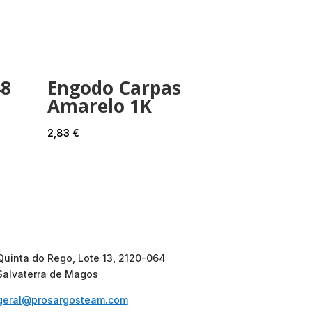
48
Engodo Carpas
Amarelo 1K
2,83
€
Quinta do Rego, Lote 13, 2120-064
Salvaterra de Magos
geral@prosargosteam.com