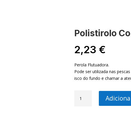
-NOS
MINHA CONTA
Polistirolo 
2,23
€
Perola Flutuadora.
Pode ser utilizada nas pescas
isco do fundo e chamar a ate
Quantidade
Adiciona
de
Polistirolo
Colour(POLAB)