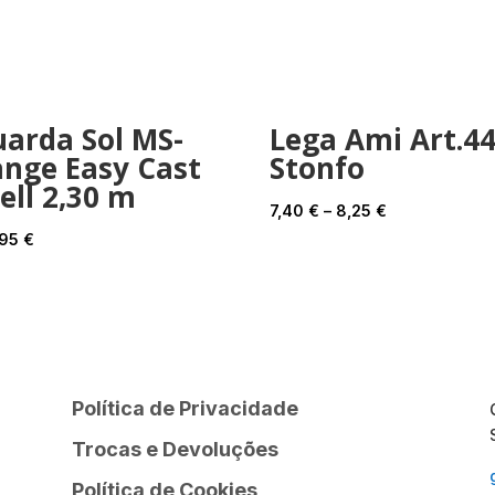
arda Sol MS-
Lega Ami Art.4
nge Easy Cast
Stonfo
ell 2,30 m
Price
7,40
€
–
8,25
€
range:
,95
€
7,40 €
through
8,25 €
Política de Privacidade
Trocas e Devoluções
Política de Cookies