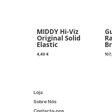
MIDDY Hi-Viz
Gu
Original Solid
Ra
Elastic
Br
4,40
€
107
Loja
Sobre Nós
Contacta-nos