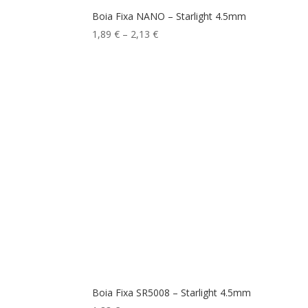
Boia Fixa NANO – Starlight 4.5mm
Price
1,89
€
–
2,13
€
range:
1,89 €
through
2,13 €
Boia Fixa SR5008 – Starlight 4.5mm