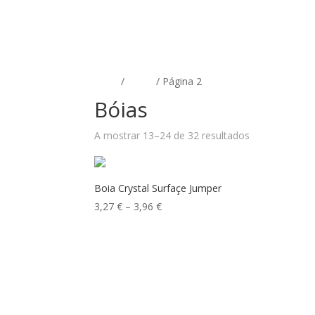
INÍCIO
LOJA
SOBRE NÓS
CONTACTA
Início
/
Bóias
/ Página 2
Bóias
A mostrar 13–24 de 32 resultados
Boia Crystal Surfaçe Jumper
Price
3,27
€
–
3,96
€
range:
3,27 €
through
3,96 €