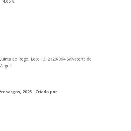
4,66
€
Quinta do Rego, Lote 13, 2120-064 Salvaterra de
Magos
geral@prosargosteam.com
Prosargos, 2025| Criado por
Diogo Couto