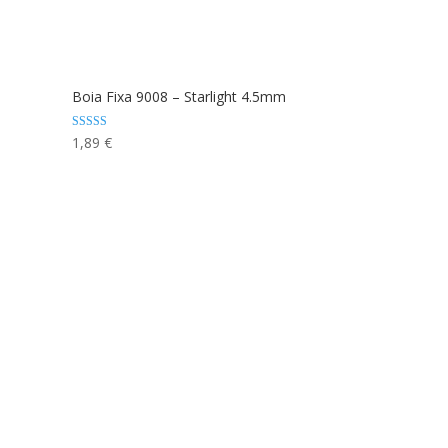
Boia Fixa 9008 – Starlight 4.5mm
Avaliação
1,89
€
5.00
de 5