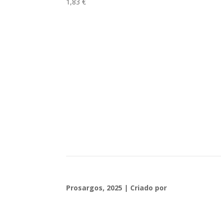
1,83
€
Loja
Sobre Nós
Contacta-nos
Prosargos, 2025 | Criado por
Diogo Couto