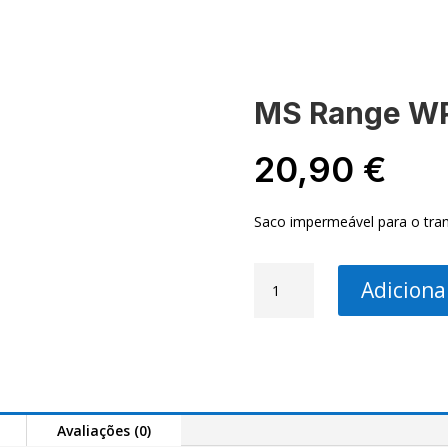
-NOS
MINHA CONTA
MS Range WP
20,90
€
Saco impermeável para o tran
Quantidade
Adiciona
de
MS
Range
WP
Innerbag
L
Avaliações (0)