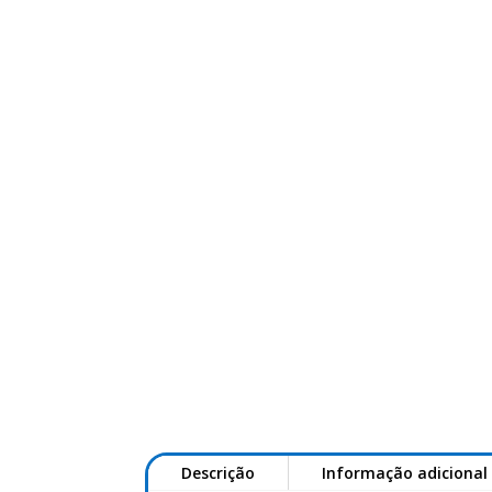
INÍCIO
LOJA
SOBRE NÓS
CONTACTA
Descrição
Informação adicional